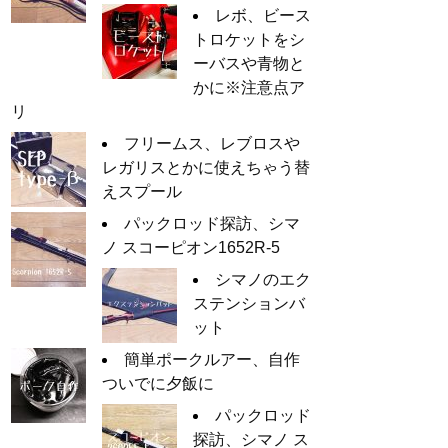
レボ、ビース
トロケットをシ
ーバスや青物と
かに※注意点ア
リ
フリームス、レブロスや
レガリスとかに使えちゃう替
えスプール
パックロッド探訪、シマ
ノ スコーピオン1652R-5
シマノのエク
ステンションバ
ット
簡単ポークルアー、自作
ついでに夕飯に
パックロッド
探訪、シマノ ス