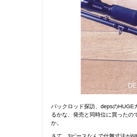
パックロッド探訪、depsのHUGE
るかな、発売と同時位に買ったの
か。
さて、3ピースなんで仕舞寸法が6