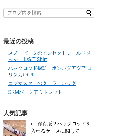
最近の投稿
スノーピークのインセクトシールドメ
ッシュ L/S T-Shirt
パックロッド探訪、ボンバダアグア コ
リンガ69UL
コブマスターのクーラーバッグ
SKMパークアウトレット
人気記事
保存版？パックロッドを
入れるケースに関して