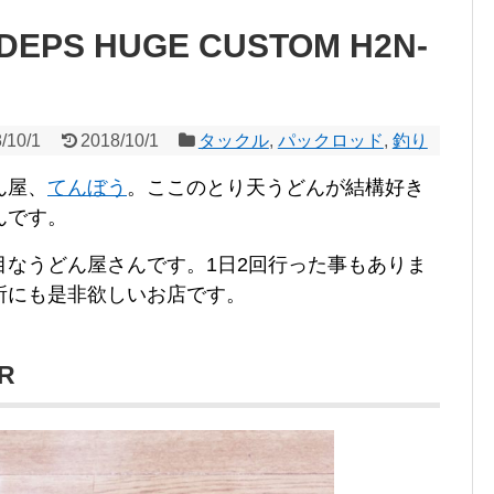
S HUGE CUSTOM H2N-
/10/1
2018/10/1
タックル
,
パックロッド
,
釣り
ん屋、
てんぼう
。ここのとり天うどんが結構好き
んです。
目なうどん屋さんです。1日2回行った事もありま
所にも是非欲しいお店です。
R