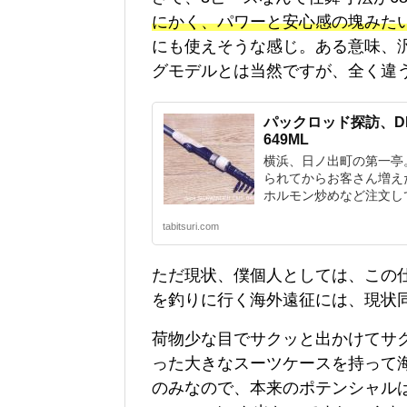
にかく、パワーと安心感の塊みた
にも使えそうな感じ。ある意味、汎
グモデルとは当然ですが、全く違
パックロッド探訪、DEPS
649ML
横浜、日ノ出町の第一亭
られてからお客さん増え
ホルモン炒めなど注文して
tabitsuri.com
ただ現状、僕個人としては、この
を釣りに行く海外遠征には、現状
荷物少な目でサクッと出かけてサク
った大きなスーツケースを持って
のみなので、本来のポテンシャル