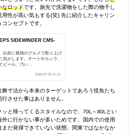
いなロッド
です。旅先で洗濯物をした際の物干し
用性が高い気もする(笑) 先に紹介したキャリン
うコンセプトです。
 SIDEWINDER CMS-
。以前に孤独のグルメで取り上げ
た気がします。チートやカシラ、
ビール。汚い...
2018-07-05 11:12
仕舞寸法から本来のターゲットであろう怪魚たち
同行させた事はありません。
ッと帰ってくるスタイルなので、70L～80Lとい
海外に行かない事が多いためです。国内での使用
はまだ発揮できていない状態。関東ではなかなか