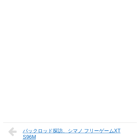
パックロッド探訪、シマノ フリーゲームXT
S96M