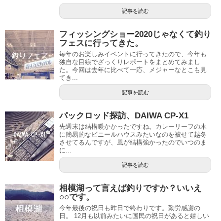
記事を読む
フィッシングショー2020じゃなくて釣り
フェスに行ってきた。
毎年のお楽しみイベントに行ってきたので、今年も
独自な目線でざっくりレポートをまとめてみまし
た。今回は去年に比べて一応、メジャーなとこも見
てき...
記事を読む
パックロッド探訪、DAIWA CP-X1
先週末は結構暖かかったですね。カレーリーフの木
に簡易的なビニールハウスみたいなのを被せて越冬
させてるんですが、風が結構強かったのでいつのま
に...
記事を読む
相模湖って言えば釣りですか？いいえ
○○です。
今年最後の祝日も昨日で終わりです。勤労感謝の
日。 12月も以前みたいに国民の祝日があると嬉しい