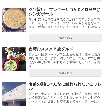
クソ旨い、マンゴーサゴ&ポメロ発見@
シンガポール
暑い日にパピコで涼を取るのが好きです。チョココ
ーヒー味より、ホワイトサワー味の方が好きなんで
すが、近所のコンビニだとチョココーヒー味はあっ
て...
記事を読む
台湾おススメＢ級グルメ
行きたい国ランキング常に上位の台湾。確かに魅力
的な国だと思います。釣り人にとっても日本では狙
えない魚が釣堀で釣れちゃう環境にあるので。今回
は...
記事を読む
名前の割にそんなに触れられないニフレ
ル
すっかり春めいてきましたがこの時期、会社に着て
いく服装がめんどくさくてポロシャツは早いしダウ
ンベストとかは暑いし毎年困ってます。フツーにス
ー...