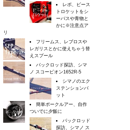
レボ、ビース
トロケットをシ
ーバスや青物と
かに※注意点ア
リ
フリームス、レブロスや
レガリスとかに使えちゃう替
えスプール
パックロッド探訪、シマ
ノ スコーピオン1652R-5
シマノのエク
ステンションバ
ット
簡単ポークルアー、自作
ついでに夕飯に
パックロッド
探訪、シマノ ス