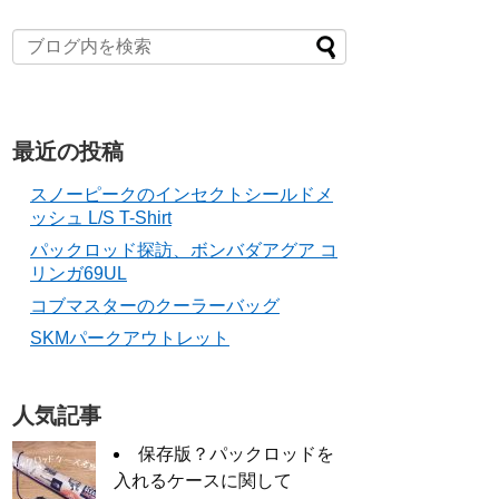
最近の投稿
スノーピークのインセクトシールドメ
ッシュ L/S T-Shirt
パックロッド探訪、ボンバダアグア コ
リンガ69UL
コブマスターのクーラーバッグ
SKMパークアウトレット
人気記事
保存版？パックロッドを
入れるケースに関して