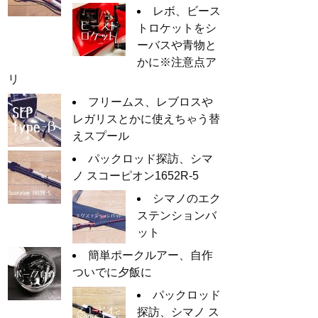
レボ、ビース
トロケットをシ
ーバスや青物と
かに※注意点ア
リ
フリームス、レブロスや
レガリスとかに使えちゃう替
えスプール
パックロッド探訪、シマ
ノ スコーピオン1652R-5
シマノのエク
ステンションバ
ット
簡単ポークルアー、自作
ついでに夕飯に
パックロッド
探訪、シマノ ス