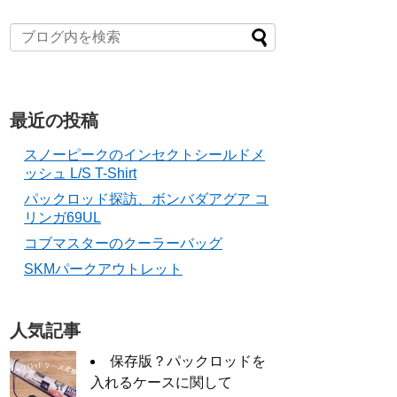
最近の投稿
スノーピークのインセクトシールドメ
ッシュ L/S T-Shirt
パックロッド探訪、ボンバダアグア コ
リンガ69UL
コブマスターのクーラーバッグ
SKMパークアウトレット
人気記事
保存版？パックロッドを
入れるケースに関して