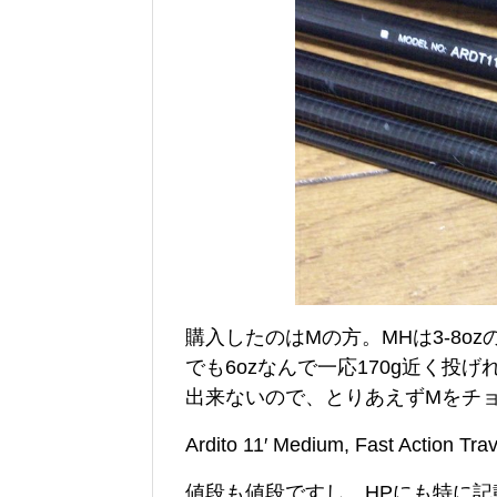
購入したのはMの方。MHは3-8o
でも6ozなんで一応170g近く
出来ないので、とりあえずMをチ
Ardito 11′ Medium, Fast Action T
値段も値段ですし、HPにも特に記