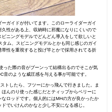
ダーガイドが付いてます。このローライダーガイ
耐久性がある上、収納時に邪魔になりにくいので
スピニングモデルでどんどん導入をして欲しいと
カスタム、スピニングモデルとかも同じ感じのガイ
携帯性を重視すると投げ竿とかで採用されてる折
E使った際の音がブーンって結構出るのでそこが気
DC音のような威圧感を与える事が可能です。
ャストしたら、フツーにかっ飛んで行きました。ま
、ほんのり使った感じだとティップからベリーに
ンなロッドです。個人的にはMHの方が良かったか
ッドでいけんのかなと少し不安になる感じ。