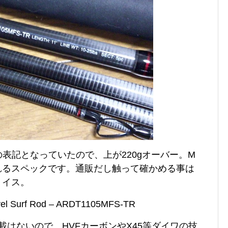
zの表記となっていたので、上が220gオーバー。M
投げれるスペックです。通販だし触って確かめる事は
ョイス。
ravel Surf Rod – ARDT1105MFS-TR
載はないので、HVFカーボンやX45等ダイワの技