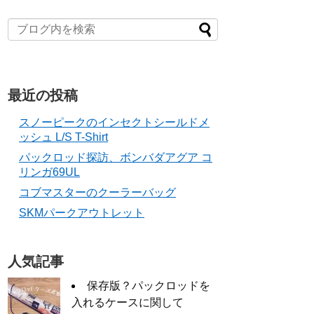
最近の投稿
スノーピークのインセクトシールドメ
ッシュ L/S T-Shirt
パックロッド探訪、ボンバダアグア コ
リンガ69UL
コブマスターのクーラーバッグ
SKMパークアウトレット
人気記事
保存版？パックロッドを
入れるケースに関して