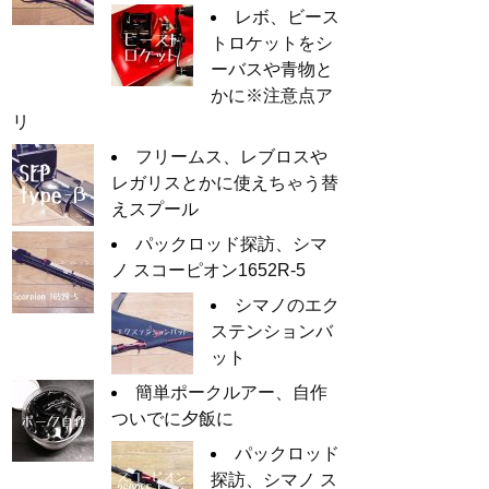
レボ、ビース
トロケットをシ
ーバスや青物と
かに※注意点ア
リ
フリームス、レブロスや
レガリスとかに使えちゃう替
えスプール
パックロッド探訪、シマ
ノ スコーピオン1652R-5
シマノのエク
ステンションバ
ット
簡単ポークルアー、自作
ついでに夕飯に
パックロッド
探訪、シマノ ス