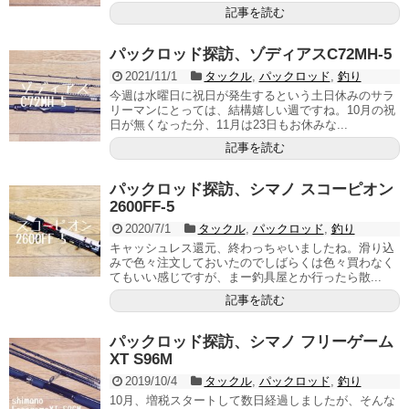
記事を読む
パックロッド探訪、ゾディアスC72MH-5
2021/11/1
タックル
,
パックロッド
,
釣り
今週は水曜日に祝日が発生するという土日休みのサラ
リーマンにとっては、結構嬉しい週ですね。10月の祝
日が無くなった分、11月は23日もお休みな...
記事を読む
パックロッド探訪、シマノ スコーピオン
2600FF-5
2020/7/1
タックル
,
パックロッド
,
釣り
キャッシュレス還元、終わっちゃいましたね。滑り込
みで色々注文しておいたのでしばらくは色々買わなく
てもいい感じですが、まー釣具屋とか行ったら散...
記事を読む
パックロッド探訪、シマノ フリーゲーム
XT S96M
2019/10/4
タックル
,
パックロッド
,
釣り
10月、増税スタートして数日経過しましたが、そんな