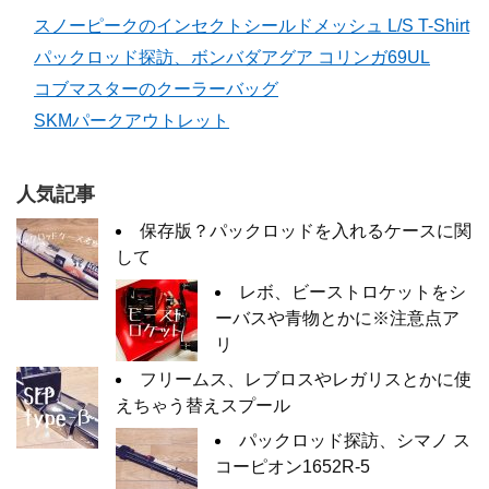
スノーピークのインセクトシールドメッシュ L/S T-Shirt
パックロッド探訪、ボンバダアグア コリンガ69UL
コブマスターのクーラーバッグ
SKMパークアウトレット
人気記事
保存版？パックロッドを入れるケースに関
して
レボ、ビーストロケットをシ
ーバスや青物とかに※注意点ア
リ
フリームス、レブロスやレガリスとかに使
えちゃう替えスプール
パックロッド探訪、シマノ ス
コーピオン1652R-5