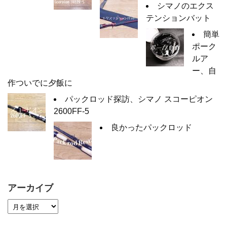
シマノのエクス
テンションバット
簡単
ポーク
ルア
ー、自
作ついでに夕飯に
パックロッド探訪、シマノ スコーピオン
2600FF-5
良かったパックロッド
アーカイブ