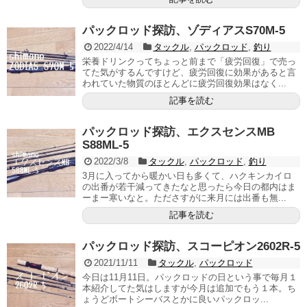
パックロッド探訪、ゾディアスS70M-5
2022/4/14
タックル
,
パックロッド
,
釣り
栄養ドリンクってちょっと前まで「疲労回復」で売っ
てた気がするんですけど、疲労回復に効果があると言
われていた物質のほとんどに疲労回復効果はなく...
記事を読む
パックロッド探訪、エクスセンスMB
S88ML-5
2022/3/8
タックル
,
パックロッド
,
釣り
3月に入ってから暖かい日も多くて、ハクキンカイロ
の出番が若干減ってきたなと思ったら今日の都内はま
ーまー寒いなと。たださすがに来月には出番も無...
記事を読む
パックロッド探訪、スコーピオン2602R-5
2021/11/11
タックル
,
パックロッド
今日は11月11日。パックロッドの日という事で毎月１
本紹介してた気はしますが今月は追加でもう１本。ち
ょうどボートシーバスとかに良いパックロッ...