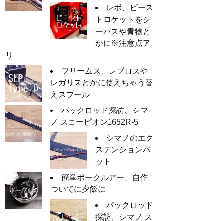
レボ、ビース
トロケットをシ
ーバスや青物と
かに※注意点ア
リ
フリームス、レブロスや
レガリスとかに使えちゃう替
えスプール
パックロッド探訪、シマ
ノ スコーピオン1652R-5
シマノのエク
ステンションバ
ット
簡単ポークルアー、自作
ついでに夕飯に
パックロッド
探訪、シマノ ス