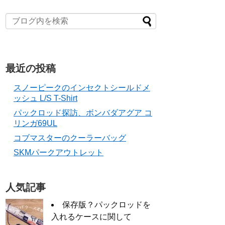
最近の投稿
スノーピークのインセクトシールドメ
ッシュ L/S T-Shirt
パックロッド探訪、ボンバダアグア コ
リンガ69UL
コブマスターのクーラーバッグ
SKMパークアウトレット
人気記事
保存版？パックロッドを
入れるケースに関して