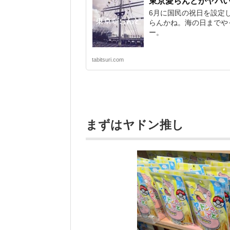
東京愛らんどがヤバ
6月に国民の祝日を設定
らんかね。海の日までや
ー。
tabitsuri.com
まずはヤドン推し