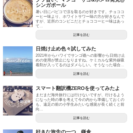
シンガポール
暑い日にパピコで涼を取るのが好きです。チョココ
ーヒー味より、ホワイトサワー味の方が好きなんで
すが、近所のコンビニだとチョココーヒー味はあっ
て...
記事を読む
日焼け止め色々試してみた
2021年からハワイでサンゴ礁への影響から日焼け止
めの使用が禁止になりますね。ケミカルな紫外線吸
着剤が入ってるのはダメらしい。そうなった場合...
記事を読む
スマート翻訳機ZEROを使ってみたよ
まだまだ海外旅行には行けないですが、行けるよう
になった時の事を考えて今の内から準備しておくの
も、遠足の前の小学生みたいな感覚が長く続くと前
向...
記事を読む
好きな旅先の一つ、鎌倉