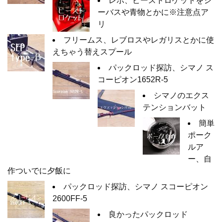
レボ、ビーストロケットをシ
ーバスや青物とかに※注意点ア
リ
フリームス、レブロスやレガリスとかに使
えちゃう替えスプール
パックロッド探訪、シマノ ス
コーピオン1652R-5
シマノのエクス
テンションバット
簡単
ポーク
ルア
ー、自
作ついでに夕飯に
パックロッド探訪、シマノ スコーピオン
2600FF-5
良かったパックロッド