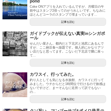
pond
Coke ONアプリを入れているんですが、月曜日の午
前中はスタンプ2倍ってのがうれしいです。ちなみに
ほとんどコーラのスタンプで埋まっています...
記事を読む
ガイドブックが伝えない真実inシンガポ
ール
せんだい屋さん。都内だと下北沢と池尻にあるんで
すが、ここ納豆食べ放題です。個人的にかなりアツ
い店だなと思ってます。こないだ下北店で隣に座っ
て...
記事を読む
カワスイ、行ってみた。
釣り人としても気になる水族館、カワスイに行って
みました。ウチからだと1時間位で行けるので旅感は
ないですけど、まーそんなに近所って訳でもない
の...
記事を読む
クソ旨い、マンゴーサゴ&ポメロ発見@