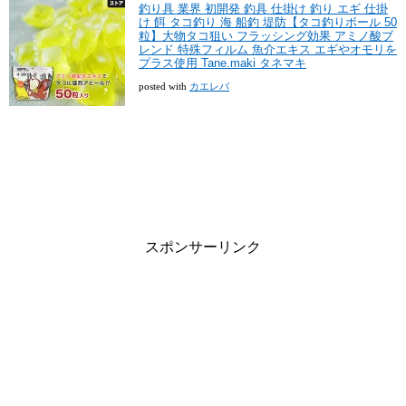
釣り具 業界 初開発 釣具 仕掛け 釣り エギ 仕掛
け 餌 タコ釣り 海 船釣 堤防【タコ釣りボール 50
粒】大物タコ狙い フラッシング効果 アミノ酸ブ
レンド 特殊フィルム 魚介エキス エギやオモリを
プラス使用 Tane.maki タネマキ
posted with
カエレバ
スポンサーリンク