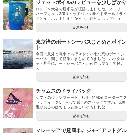
ジェットボイルのレビューを少しばかり
ロンドン大会で堀米君が優勝しましたね。ノーリー
ハーフキャブ270スイッチバックサイドテールスライ
ドとか、ホントにすごかった。自分はポップショ...
記事を読む
東京湾のボートシーバスまとめとポイン
ト
今回は意外と電車でも行きやすい東京湾のボートシ
ーバスに関して簡単にまとめてみました。パックロ
ッド片手にボートシーバスとか荷物も少なくて良い
ん...
記事を読む
チャムスのドライバッグ
シマノのヴァンフォード、CI4＋にMGLローターでス
トラディックCI4＋って感じのスペックですね。500
番があるのはちょっと嬉しいかもしれな...
記事を読む
マレーシアで超簡単にジャイアントグル