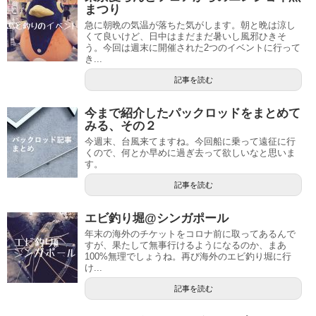
まつり
急に朝晩の気温が落ちた気がします。朝と晩は涼し
くて良いけど、日中はまだまだ暑いし風邪ひきそ
う。今回は週末に開催された2つのイベントに行って
き...
記事を読む
今まで紹介したパックロッドをまとめて
みる、その２
今週末、台風来てますね。今回船に乗って遠征に行
くので、何とか早めに過ぎ去って欲しいなと思いま
す。
記事を読む
エビ釣り堀@シンガポール
年末の海外のチケットをコロナ前に取ってあるんで
すが、果たして無事行けるようになるのか、まあ
100%無理でしょうね。再び海外のエビ釣り堀に行
け...
記事を読む