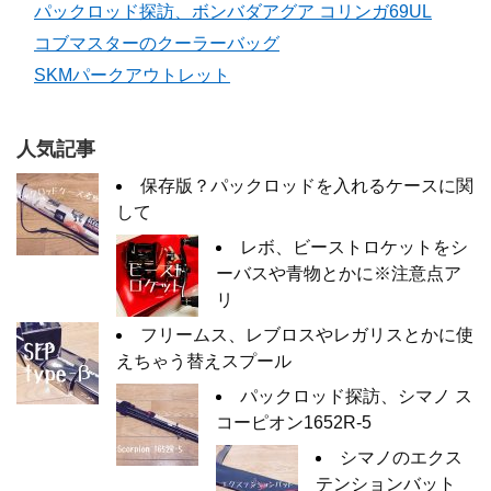
パックロッド探訪、ボンバダアグア コリンガ69UL
コブマスターのクーラーバッグ
SKMパークアウトレット
人気記事
保存版？パックロッドを入れるケースに関
して
レボ、ビーストロケットをシ
ーバスや青物とかに※注意点ア
リ
フリームス、レブロスやレガリスとかに使
えちゃう替えスプール
パックロッド探訪、シマノ ス
コーピオン1652R-5
シマノのエクス
テンションバット