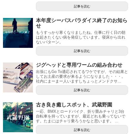
記事を読む
本年度シーバスパラダイス終了のお知ら
せ
もうすっかり寒くなりましたね。仕事に行く日の朝
は起きたくない病を発症しています。寝床から出れ
ないパターン。
記事を読む
ジグヘッドと専用ワームの組み合わせ
出張にもGo To適応されてるワケですが、その結果と
してお土産の要求が来るようになりました・・・。
社内にまーまー人いますしちょっとメンドクサ...
記事を読む
古き良き癒しスポット、武蔵野園
一応、BMXとロードバイク、折り畳みチャリと3台
自転車を持っていますが、最近どれも乗ってないで
す。たまにはチャリ乗ろうかなと思います。 ...
記事を読む