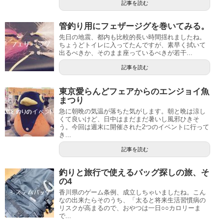
記事を読む
管釣り用にフェザージグを巻いてみる。
先日の地震、都内も比較的長い時間揺れましたね。
ちょうどトイレに入ってたんですが、素早く拭いて
出るべきか、そのまま座っているべきが若干...
記事を読む
東京愛らんどフェアからのエンジョイ魚
まつり
急に朝晩の気温が落ちた気がします。朝と晩は涼し
くて良いけど、日中はまだまだ暑いし風邪ひきそ
う。今回は週末に開催された2つのイベントに行って
き...
記事を読む
釣りと旅行で使えるバッグ探しの旅、そ
の4
香川県のゲーム条例、成立しちゃいましたね。こん
なの出来たらそのうち、「太ると将来生活習慣病の
リスクが高まるので、おやつは一日○○カロリーま
で...