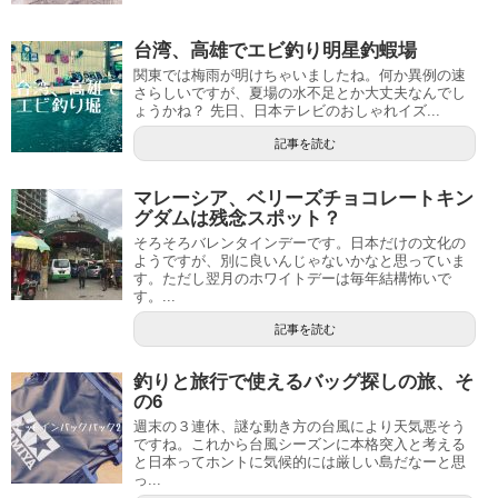
台湾、高雄でエビ釣り明星釣蝦場
関東では梅雨が明けちゃいましたね。何か異例の速
さらしいですが、夏場の水不足とか大丈夫なんでし
ょうかね？ 先日、日本テレビのおしゃれイズ...
記事を読む
マレーシア、ベリーズチョコレートキン
グダムは残念スポット？
そろそろバレンタインデーです。日本だけの文化の
ようですが、別に良いんじゃないかなと思っていま
す。ただし翌月のホワイトデーは毎年結構怖いで
す。...
記事を読む
釣りと旅行で使えるバッグ探しの旅、そ
の6
週末の３連休、謎な動き方の台風により天気悪そう
ですね。これから台風シーズンに本格突入と考える
と日本ってホントに気候的には厳しい島だなーと思
っ...