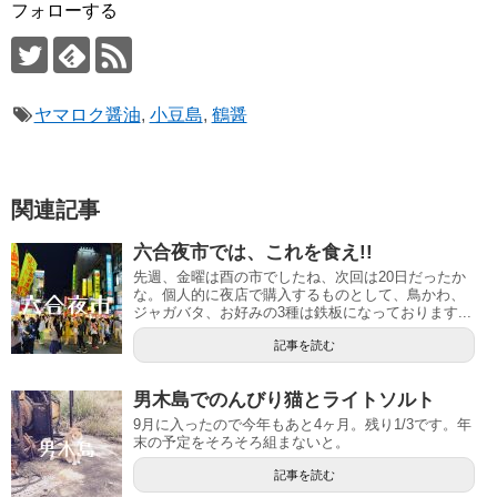
フォローする
ヤマロク醤油
,
小豆島
,
鶴醤
関連記事
六合夜市では、これを食え!!
先週、金曜は酉の市でしたね、次回は20日だったか
な。個人的に夜店で購入するものとして、鳥かわ、
ジャガバタ、お好みの3種は鉄板になっております...
記事を読む
男木島でのんびり猫とライトソルト
9月に入ったので今年もあと4ヶ月。残り1/3です。年
末の予定をそろそろ組まないと。
記事を読む