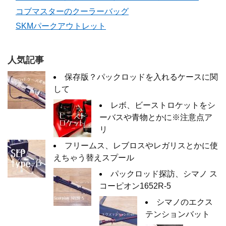
コブマスターのクーラーバッグ
SKMパークアウトレット
人気記事
保存版？パックロッドを入れるケースに関
して
レボ、ビーストロケットをシ
ーバスや青物とかに※注意点ア
リ
フリームス、レブロスやレガリスとかに使
えちゃう替えスプール
パックロッド探訪、シマノ ス
コーピオン1652R-5
シマノのエクス
テンションバット