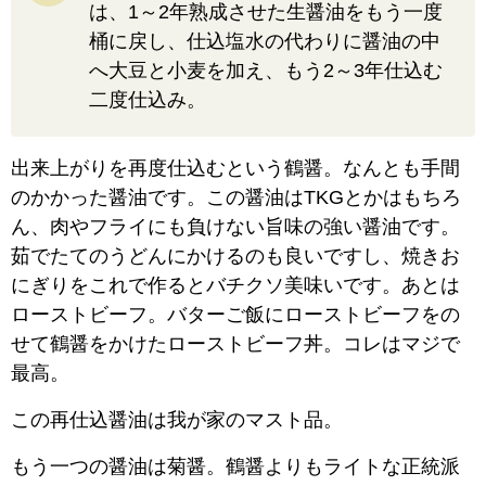
は、1～2年熟成させた生醤油をもう一度
桶に戻し、仕込塩水の代わりに醤油の中
へ大豆と小麦を加え、もう2～3年仕込む
二度仕込み。
出来上がりを再度仕込むという鶴醤。なんとも手間
のかかった醤油です。この醤油はTKGとかはもちろ
ん、肉やフライにも負けない旨味の強い醤油です。
茹でたてのうどんにかけるのも良いですし、焼きお
にぎりをこれで作るとバチクソ美味いです。あとは
ローストビーフ。バターご飯にローストビーフをの
せて鶴醤をかけたローストビーフ丼。コレはマジで
最高。
この再仕込醤油は我が家のマスト品。
もう一つの醤油は菊醤。鶴醤よりもライトな正統派