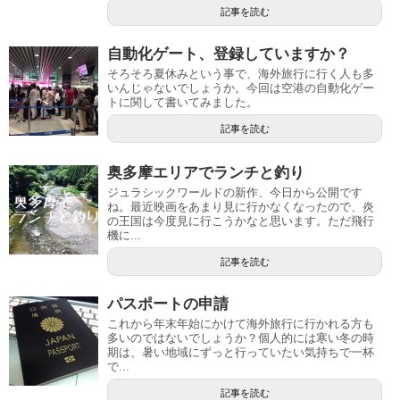
記事を読む
自動化ゲート、登録していますか？
そろそろ夏休みという事で、海外旅行に行く人も多
いんじゃないでしょうか。今回は空港の自動化ゲー
トに関して書いてみました。
記事を読む
奥多摩エリアでランチと釣り
ジュラシックワールドの新作、今日から公開です
ね。最近映画をあまり見に行かなくなったので、炎
の王国は今度見に行こうかなと思います。ただ飛行
機に...
記事を読む
パスポートの申請
これから年末年始にかけて海外旅行に行かれる方も
多いのではないでしょうか？個人的には寒い冬の時
期は、暑い地域にずっと行っていたい気持ちで一杯
で...
記事を読む