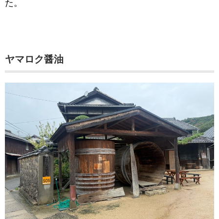
た。
ヤマロク醤油