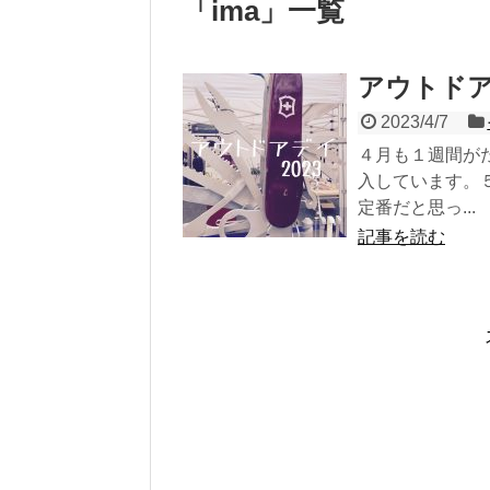
「
ima
」
一覧
アウトドア
2023/4/7
４月も１週間が
入しています。
定番だと思っ...
記事を読む