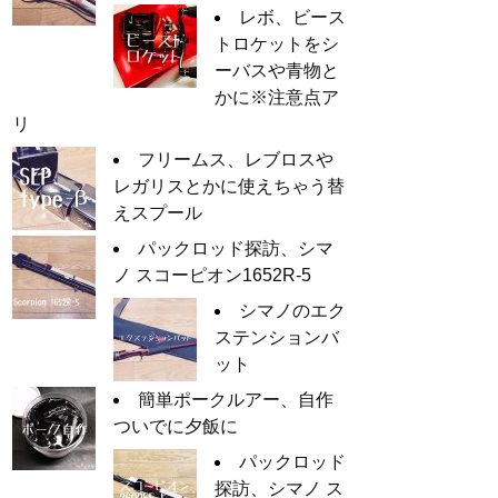
レボ、ビース
トロケットをシ
ーバスや青物と
かに※注意点ア
リ
フリームス、レブロスや
レガリスとかに使えちゃう替
えスプール
パックロッド探訪、シマ
ノ スコーピオン1652R-5
シマノのエク
ステンションバ
ット
簡単ポークルアー、自作
ついでに夕飯に
パックロッド
探訪、シマノ ス