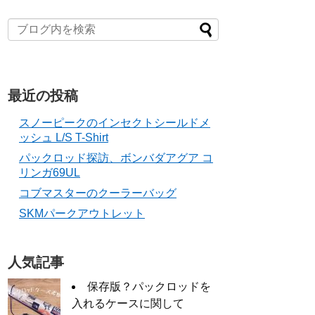
最近の投稿
スノーピークのインセクトシールドメ
ッシュ L/S T-Shirt
パックロッド探訪、ボンバダアグア コ
リンガ69UL
コブマスターのクーラーバッグ
SKMパークアウトレット
人気記事
保存版？パックロッドを
入れるケースに関して