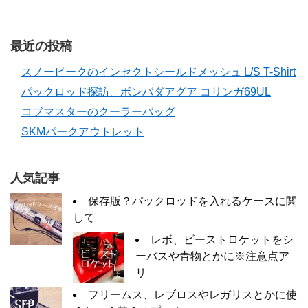
最近の投稿
スノーピークのインセクトシールドメッシュ L/S T-Shirt
パックロッド探訪、ボンバダアグア コリンガ69UL
コブマスターのクーラーバッグ
SKMパークアウトレット
人気記事
保存版？パックロッドを入れるケースに関
して
レボ、ビーストロケットをシ
ーバスや青物とかに※注意点ア
リ
フリームス、レブロスやレガリスとかに使