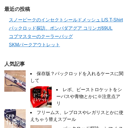
最近の投稿
スノーピークのインセクトシールドメッシュ L/S T-Shirt
パックロッド探訪、ボンバダアグア コリンガ69UL
コブマスターのクーラーバッグ
SKMパークアウトレット
人気記事
保存版？パックロッドを入れるケースに関
して
レボ、ビーストロケットをシ
ーバスや青物とかに※注意点ア
リ
フリームス、レブロスやレガリスとかに使
えちゃう替えスプール