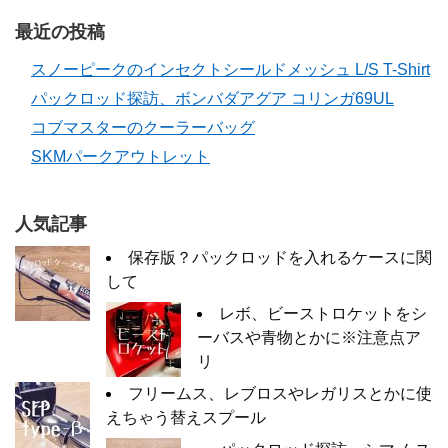
最近の投稿
スノーピークのインセクトシールドメッシュ L/S T-Shirt
パックロッド探訪、ボンバダアグア コリンガ69UL
コブマスターのクーラーバッグ
SKMパークアウトレット
人気記事
保存版？パックロッドを入れるケースに関
して
レボ、ビーストロケットをシ
ーバスや青物とかに※注意点ア
リ
フリームス、レブロスやレガリスとかに使
えちゃう替えスプール