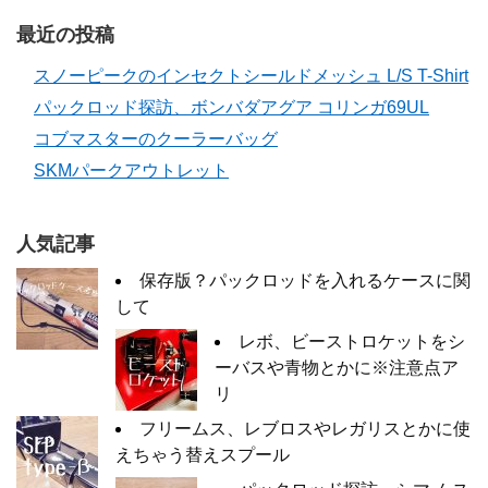
最近の投稿
スノーピークのインセクトシールドメッシュ L/S T-Shirt
パックロッド探訪、ボンバダアグア コリンガ69UL
コブマスターのクーラーバッグ
SKMパークアウトレット
人気記事
保存版？パックロッドを入れるケースに関
して
レボ、ビーストロケットをシ
ーバスや青物とかに※注意点ア
リ
フリームス、レブロスやレガリスとかに使
えちゃう替えスプール