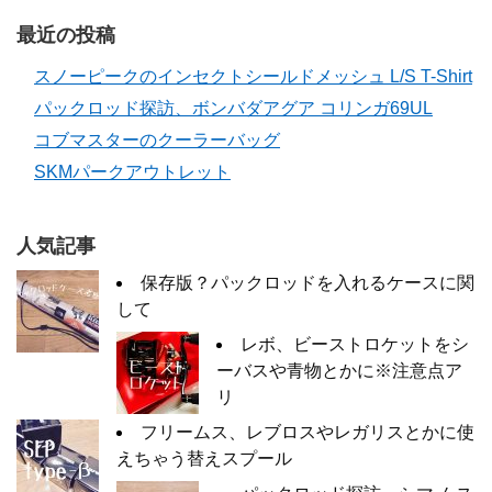
最近の投稿
スノーピークのインセクトシールドメッシュ L/S T-Shirt
パックロッド探訪、ボンバダアグア コリンガ69UL
コブマスターのクーラーバッグ
SKMパークアウトレット
人気記事
保存版？パックロッドを入れるケースに関
して
レボ、ビーストロケットをシ
ーバスや青物とかに※注意点ア
リ
フリームス、レブロスやレガリスとかに使
えちゃう替えスプール