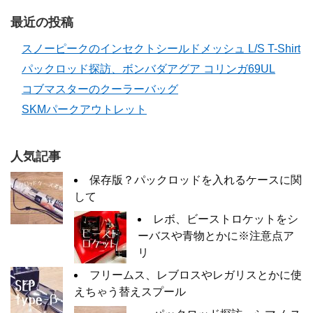
最近の投稿
スノーピークのインセクトシールドメッシュ L/S T-Shirt
パックロッド探訪、ボンバダアグア コリンガ69UL
コブマスターのクーラーバッグ
SKMパークアウトレット
人気記事
保存版？パックロッドを入れるケースに関
して
レボ、ビーストロケットをシ
ーバスや青物とかに※注意点ア
リ
フリームス、レブロスやレガリスとかに使
えちゃう替えスプール