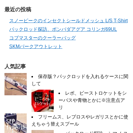
最近の投稿
スノーピークのインセクトシールドメッシュ L/S T-Shirt
パックロッド探訪、ボンバダアグア コリンガ69UL
コブマスターのクーラーバッグ
SKMパークアウトレット
人気記事
保存版？パックロッドを入れるケースに関
して
レボ、ビーストロケットをシ
ーバスや青物とかに※注意点ア
リ
フリームス、レブロスやレガリスとかに使
えちゃう替えスプール