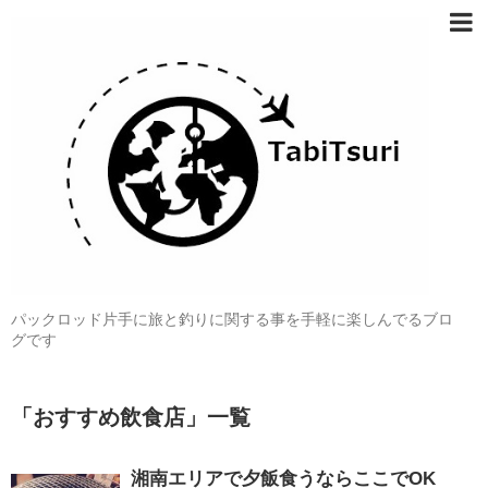
パックロッド片手に旅と釣りに関する事を手軽に楽しんでるブロ
グです
「
おすすめ飲食店
」
一覧
湘南エリアで夕飯食うならここでOK